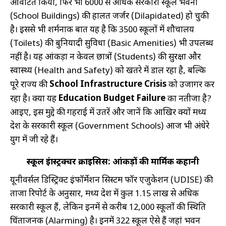
आवंटित किया, फिर भी 6000 से अधिक सरकारी स्कूल भवनों
JOBS
BY
(School Buildings) की हालत जर्जर (Dilapidated) हो चुकी
CATEGORY
है। इससे भी शर्मनाक बात यह है कि 3500 स्कूलों में शौचालय
SSC
(Toilets) की बुनियादी सुविधा (Basic Amenities) भी उपलब्ध
PSC
नहीं है। यह आंकड़ा न केवल छात्रों (Students) की सुरक्षा और
स्वास्थ्य (Health and Safety) को खतरे में डाल रहा है, बल्कि
UPSC
School Infrastructure Crisis
पूरे राज्य की
को उजागर कर
Medical
Education Budget Failure
रहा है। क्या यह
का नतीजा है?
आइए, इस मुद्दे की गहराई में उतरें और जानें कि आखिर क्यों मध्य
ITI
प्रदेश के सरकारी स्कूल (Government Schools) आज भी अंधेरे
Engineering
युग में जी रहे हैं।
JOBS
BY
स्कूल इंफ्रास्ट्रक्चर क्राइसिस: आंकड़ों की मार्मिक कहानी
CATEGORY
यूनीवर्सल डिस्ट्रिक्ट इंफॉर्मेशन सिस्टम फॉर एजुकेशन (UDISE) की
Maharatana
ताजा रिपोर्ट के अनुसार, मध्य प्रदेश में कुल 1.15 लाख से अधिक
Transport
सरकारी स्कूल हैं, लेकिन इनमें से करीब 12,000 स्कूलों की स्थिति
चिंताजनक (Alarming) है। इनमें 322 स्कूल ऐसे हैं जहां भवन
Handicap