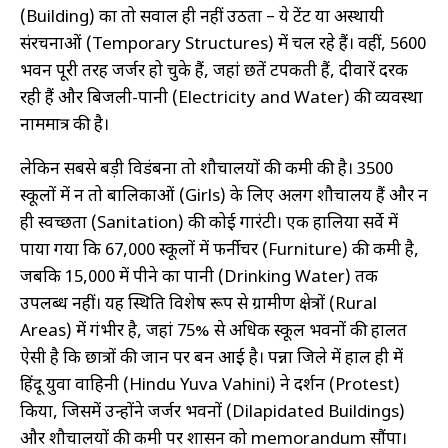
(Building) का तो सवाल ही नहीं उठता – ये टेंट या अस्थायी
Peon
संरचनाओं (Temporary Structures) में चल रहे हैं। वहीं, 5600
भवन पूरी तरह जर्जर हो चुके हैं, जहां छतें टपकती हैं, दीवारें दरक
Nurse
रही हैं और बिजली-पानी (Electricity and Water) की व्यवस्था
Driver
नाममात्र की है।
FOLLOW
US
लेकिन सबसे बड़ी विडंबना तो शौचालयों की कमी की है। 3500
ON
स्कूलों में न तो बालिकाओं (Girls) के लिए अलग शौचालय हैं और न
Facebook
ही स्वच्छता (Sanitation) की कोई गारंटी। एक हालिया सर्वे में
पाया गया कि 67,000 स्कूलों में फर्नीचर (Furniture) की कमी है,
Koo
जबकि 15,000 में पीने का पानी (Drinking Water) तक
Twitter
उपलब्ध नहीं। यह स्थिति विशेष रूप से ग्रामीण क्षेत्रों (Rural
Areas) में गंभीर है, जहां 75% से अधिक स्कूल भवनों की हालत
Email
ऐसी है कि छात्रों की जान पर बन आई है। पन्ना जिले में हाल ही में
हिंदू युवा वाहिनी (Hindu Yuva Vahini) ने प्रदर्शन (Protest)
किया, जिसमें उन्होंने जर्जर भवनों (Dilapidated Buildings)
और शौचालयों की कमी पर प्रशासन को memorandum सौंपा।