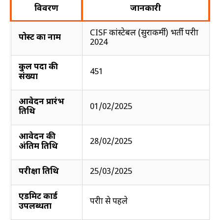
विवरण
जानकारी
Peon
CISF कांस्टेबल (सुरक्षाकर्मी) भर्ती परीक्षा
पोस्ट का नाम
Nurse
2024
Driver
कुल पदों की
451
संख्या
FOLLOW
US
ON
आवेदन प्रारंभ
01/02/2025
Facebook
तिथि
Koo
आवेदन की
28/02/2025
अंतिम तिथि
Twitter
Email
परीक्षा तिथि
25/03/2025
एडमिट कार्ड
परीक्षा से पहले
उपलब्धता