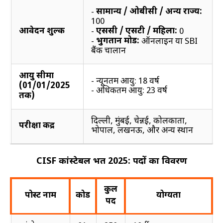
सामान्य / ओबीसी / अन्य राज्य:
-
₹100
आवेदन शुल्क
एससी / एसटी / महिला:
-
₹0
भुगतान मोड:
-
ऑनलाइन या SBI
बैंक चालान
आयु सीमा
- न्यूनतम आयु: 18 वर्ष
(01/01/2025
- अधिकतम आयु: 23 वर्ष
तक)
दिल्ली, मुंबई, चेन्नई, कोलकाता,
परीक्षा केंद्र
भोपाल, लखनऊ, और अन्य स्थान
CISF कांस्टेबल भर्ती 2025: पदों का विवरण
कुल
पोस्ट नाम
कोड
योग्यता
पद