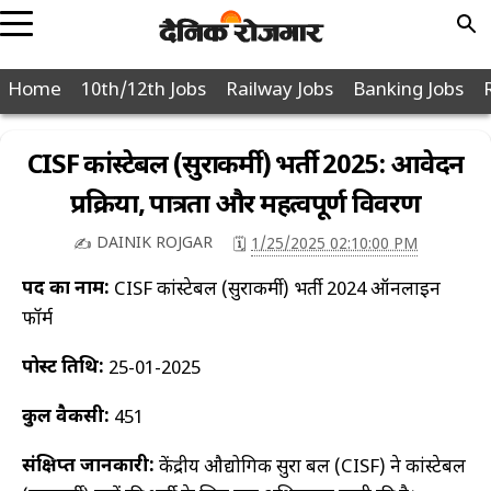
POPULAR
Home
10th/12th Jobs
Railway Jobs
Banking Jobs
JOBS
PAGES
10th
CISF कांस्टेबल (सुरक्षाकर्मी) भर्ती 2025: आवेदन
12th
प्रक्रिया, पात्रता और महत्वपूर्ण विवरण
Graduation
DAINIK ROJGAR
1/25/2025 02:10:00 PM
✍️
🗓️
Diploma
पद का नाम:
CISF कांस्टेबल (सुरक्षाकर्मी) भर्ती 2024 ऑनलाइन
Police
फॉर्म
Defence
पोस्ट तिथि:
25-01-2025
Post
Office
कुल वैकेंसी:
451
Nagar
Nigam
संक्षिप्त जानकारी:
केंद्रीय औद्योगिक सुरक्षा बल (CISF) ने कांस्टेबल