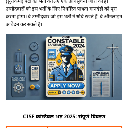
(सुरक्षाकर्मी) पदों की भर्ती के लिए एक अधिसूचना जारी की है।
JOBS
BY
उम्मीदवारों को इस भर्ती के लिए निर्धारित पात्रता मानदंडों को पूरा
CATEGORY
करना होगा। वे उम्मीदवार जो इस भर्ती में रुचि रखते हैं, वे ऑनलाइन
SSC
आवेदन कर सकते हैं।
PSC
UPSC
Medical
ITI
Engineering
JOBS
BY
CATEGORY
Maharatana
CISF कांस्टेबल भर्ती 2025: संपूर्ण विवरण
Transport
Handicap