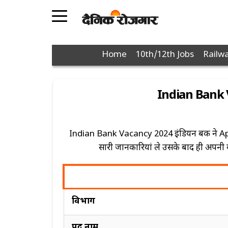
POPULAR
JOBS
PAGES
Home
10th/12th Jobs
Railwa
10th
12th
Indian Bank Va
Graduation
Diploma
Indian Bank Vacancy 2024 इंडियन बैंक ने Appre
Police
सारी जानकारियां ले उसके बाद ही अपनी यो
Defence
Post
Office
विभाग
Nagar
Nigam
पद नाम