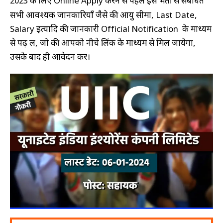
2023 के लिए Online Apply करने से पहले इस भर्ती से संबंधित
JOBS
BY
सभी आवश्यक जानकारियाँ जैसे की आयु सीमा, Last Date,
CATEGORY
Salary इत्यादि की जानकारी Official Notification के माध्यम
SSC
से पढ़ लें, जो की आपको नीचे लिंक के माध्यम से मिल जायेगा,
PSC
उसके बाद ही आवेदन करें।
UPSC
Medical
ITI
Engineering
JOBS
BY
CATEGORY
Maharatana
Transport
Handicap