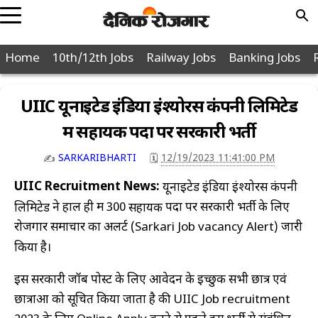
POPULAR
Home
10th/12th Jobs
Railway Jobs
Banking Jobs
JOBS
PAGES
10th
UIIC यूनाइटेड इंडिया इंश्योरेंस कंपनी लिमिटेड
12th
में सहायक पदों पर सरकारी भर्ती
Graduation
SARKARIBHARTI
12/19/2023 11:41:00 PM
🗓️
✍️
Diploma
UIIC
Recruitment News:
यूनाइटेड इंडिया इंश्योरेंस कंपनी
Police
ने हाल ही में 300
पदों पर सरकारी भर्ती के लिए
लिमिटेड
सहायक
Defence
रोजगार समाचार का अलर्ट (Sarkari Job vacancy Alert) जारी
Post
किया है।
Office
इस सरकारी जॉब पोस्ट के लिए आवेदन के इच्छुक सभी छात्र एवं
Nagar
Nigam
छात्राओं को सूचित किया जाता है की UIIC Job recruitment