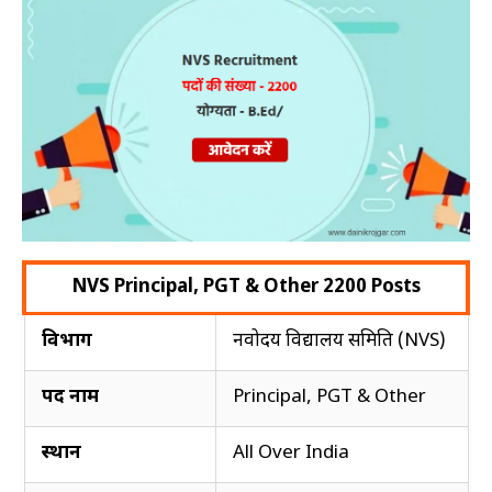
JOBS
BY
CATEGORY
SSC
PSC
UPSC
Medical
ITI
NVS Principal, PGT & Other 2200 Posts
Engineering
JOBS
विभाग
नवोदय विद्यालय समिति (NVS)
BY
CATEGORY
पद नाम
Principal, PGT & Other
Maharatana
Transport
स्थान
All Over India
Handicap