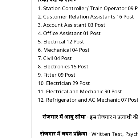
रिक्त पदों के नाम
-
JOBS
BY
1. Station Controller/ Train Operator 09 
CATEGORY
2. Customer Relation Assistants 16 Post
SSC
3. Account Assistant 03 Post
4. Office Assistant 01 Post
PSC
5. Electrical 12 Post
UPSC
6. Mechanical 04 Post
7. Civil 04 Post
Medical
8. Electronics 15 Post
ITI
9. Fitter 09 Post
Engineering
10. Electrician 29 Post
11. Electrical and Mechanic 90 Post
JOBS
BY
12. Refrigerator and AC Mechanic 07 Pos
CATEGORY
Maharatana
रोजगार
में
आयु सीमा -
इस रोजगार में प्रत्याशी 
Transport
रोजगार में चयन
प्रक्रिया
-
Written Test, Psycho
Handicap