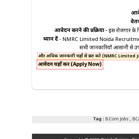
आवे
Peon
वेत
Nurse
आवेदन करने की प्रक्रिया -
इस रोजगार के
Driver
ध्यान दें
- NMRC Limited Noida Recruitment क
सभी जानकारियॉ आसानी से उपलब
FOLLOW
US
ON
और अधिक जानकारी यहाँ से प्राप्त करे (NMRC Limited 
आवेदन यहाँ करें (Apply Now)
Facebook
Koo
Twitter
Email
Tag :
B.Com Jobs
BC
,