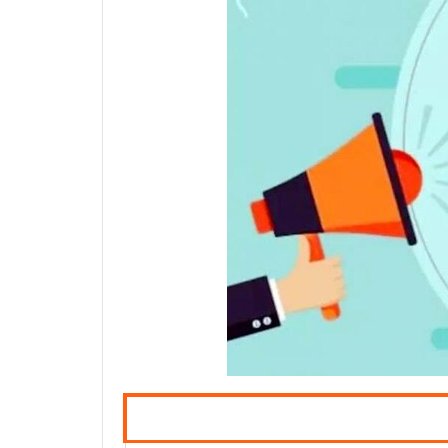
JOBS
BY
CATEGORY
SSC
PSC
UPSC
Medical
ITI
Engineering
JOBS
BY
CATEGORY
Maharatana
Transport
Handicap